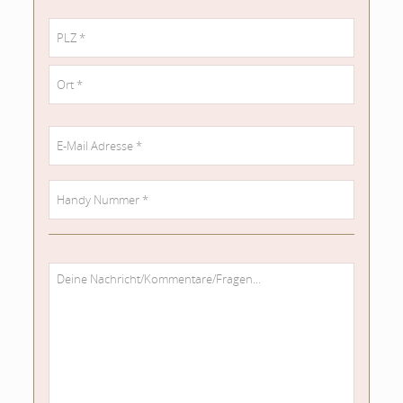
Deine
Adresse
PLZ
Stadt
Deine
E-
Mail-
Deine
Adresse
Telefonnummer
*
*
Deine
Kommentare/Fragen