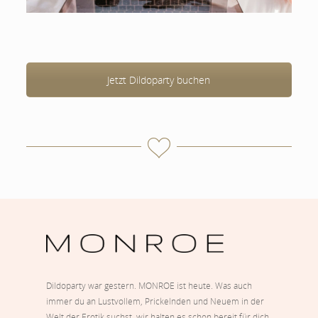
Jetzt Dildoparty buchen
Dildoparty war gestern. MONROE ist heute. Was auch
immer du an Lustvollem, Prickelnden und Neuem in der
Welt der Erotik suchst, wir halten es schon bereit für dich.