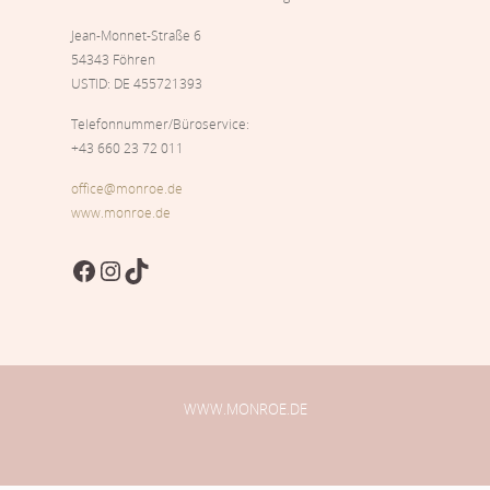
Jean-Monnet-Straße 6
54343 Föhren
USTID: DE 455721393
Telefonnummer/Büroservice:
+43 660 23 72 011
office@monroe.de
www.monroe.de
Facebook
Instagram
TikTok
WWW.MONROE.DE