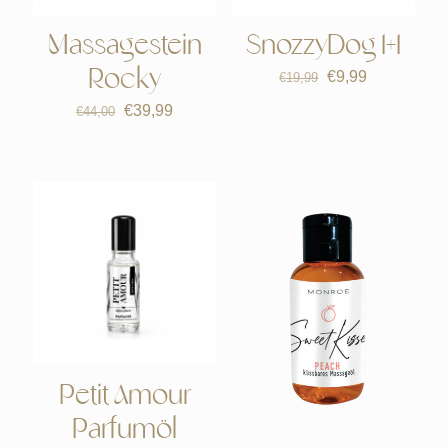
Massagestein
SnozzyDog 1+1
Ursprünglicher
Aktueller
Rocky
€
9,99
€
19,99
Preis
Preis
Ursprünglicher
Aktueller
€
39,99
war:
ist:
€
44,00
Preis
Preis
€19,99
€9,99.
war:
ist:
€44,00
€39,99.
Petit Amour
Parfumöl