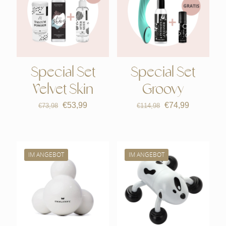
Special Set
Special Set
Velvet Skin
Groovy
Ursprünglicher
Aktueller
Ursprünglicher
Aktueller
€
53,99
€
74,99
€
73,98
€
114,98
Preis
Preis
Preis
Preis
war:
ist:
war:
ist:
€73,98
€53,99.
€114,98
€74,99.
IM ANGEBOT
IM ANGEBOT