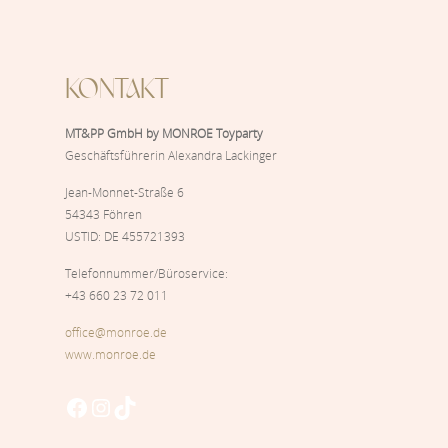
KONTAKT
MT&PP GmbH by MONROE Toyparty
Geschäftsführerin Alexandra Lackinger
Jean-Monnet-Straße 6
54343 Föhren
USTID: DE 455721393
Telefonnummer/Büroservice:
+43 660 23 72 011
office@monroe.de
www.monroe.de
Facebook
Instagram
TikTok