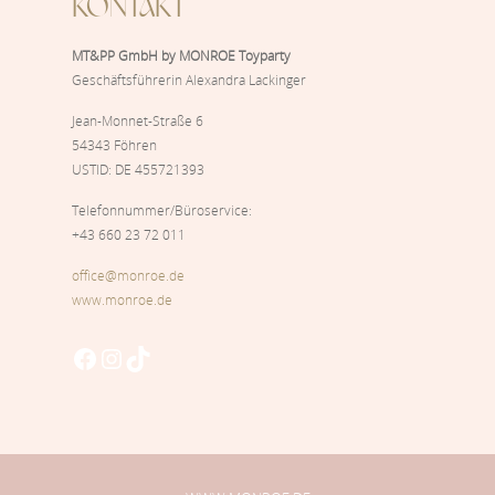
KONTAKT
MT&PP GmbH by MONROE Toyparty
Geschäftsführerin Alexandra Lackinger
Jean-Monnet-Straße 6
54343 Föhren
USTID: DE 455721393
Telefonnummer/Büroservice:
+43 660 23 72 011
office@monroe.de
www.monroe.de
Facebook
Instagram
TikTok