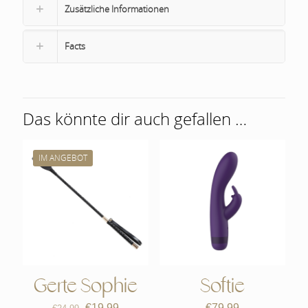
Zusätzliche Informationen
Facts
Das könnte dir auch gefallen …
IM ANGEBOT
Softie
Gerte Sophie
Ursprünglicher
Aktueller
€
79,99
€
19,99